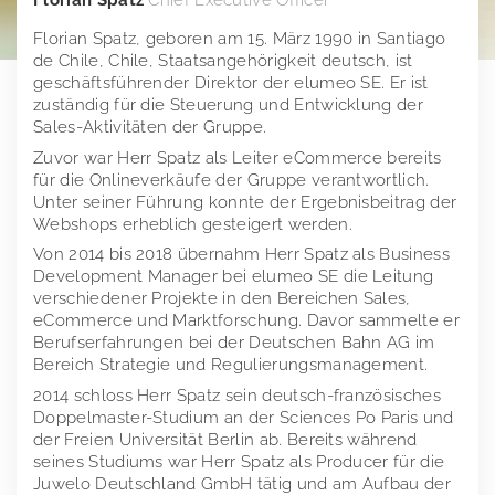
Florian Spatz
Chief Executive Officer
Finanzkalender
Florian Spatz, geboren am 15. März 1990 in Santiago
Vergütungsbericht
Stimmrechtsmitteilungen
Edelsteine
de Chile, Chile, Staatsangehörigkeit deutsch, ist
geschäftsführender Direktor der elumeo SE. Er ist
Publikationen
Directors Dealings
Edelmetalle
zuständig für die Steuerung und Entwicklung der
Sales-Aktivitäten der Gruppe.
Hauptversammlung
Finanzberichte
Vertriebskanäle
Zuvor war Herr Spatz als Leiter eCommerce bereits
Ansprechpartner
Präsentationen & Webcasts
2025
Team
für die Onlineverkäufe der Gruppe verantwortlich.
Unter seiner Führung konnte der Ergebnisbeitrag der
Erläuterungen zu Alternativen Leistungskennzahlen
2024
Webshops erheblich gesteigert werden.
Von 2014 bis 2018 übernahm Herr Spatz als Business
2023
Development Manager bei elumeo SE die Leitung
verschiedener Projekte in den Bereichen Sales,
2022
eCommerce und Marktforschung. Davor sammelte er
Berufserfahrungen bei der Deutschen Bahn AG im
2021
Bereich Strategie und Regulierungsmanagement.
2014 schloss Herr Spatz sein deutsch-französisches
2020
Doppelmaster-Studium an der Sciences Po Paris und
der Freien Universität Berlin ab. Bereits während
2019
seines Studiums war Herr Spatz als Producer für die
Juwelo Deutschland GmbH tätig und am Aufbau der
Außerordentliche Hauptversammlung 2018