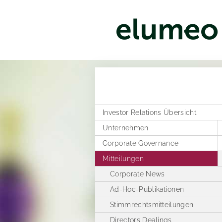
Investor Relations Übersicht
Unternehmen
Corporate Governance
Unternehmenstruktur
Mitteilungen
Vertriebskanäle
Vergangene
Entsprechenserklärungen
Verwaltungsrat
Corporate News
Geschäftsordnung
Satzung der elumeo SE
Ad-Hoc-Publikationen
Vergütungsbericht
Stimmrechtsmitteilungen
Directors Dealings