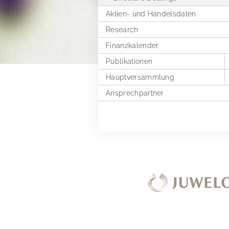
Aktien- und Handelsdaten
Research
Finanzkalender
Publikationen
Hauptversammlung
Finanzberichte
Ansprechpartner
Präsentationen & Webcasts
2025
Erläuterungen zu Alternativen
2024
Leistungskennzahlen
2023
2022
2021
2020
2019
Außerordentliche Hauptversamm
2018