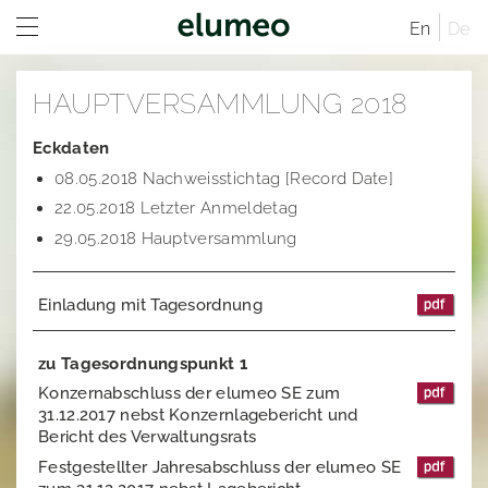
En
De
Home
HAUPTVERSAMMLUNG 2018
Unternehmen
Eckdaten
Marken
Unternehmensprofil
08.05.2018 Nachweisstichtag [Record Date]
22.05.2018 Letzter Anmeldetag
Investor Relations
Unternehmensstruktur
Juwelo
Vertriebskanäle
29.05.2018 Hauptversammlung
Verwaltungsrat
jooli
Investor Relations Übersicht
Standorte
Geschäftsführende Direktoren
Amayani
Unternehmen
Geschäftsordnung
Einladung mit Tagesordnung
Satzung der elumeo SE
Corporate Governance
Vergütungsbericht
Vergütungssystem und Vergütungsberichte
Unternehmenstruktur
zu Tagesordnungspunkt 1
Nachhaltigkeit
Mitteilungen
Vertriebskanäle
Vergangene Entsprechenserklärungen
Konzernabschluss der elumeo SE zum
31.12.2017 nebst Konzernlagebericht und
Karriere
Aktien- und Handelsdaten
Verwaltungsrat
Corporate News
Bericht des Verwaltungsrats
Festgestellter Jahresabschluss der elumeo SE
Research
Geschäftsordnung
Satzung der elumeo SE
Ad-Hoc-Publikationen