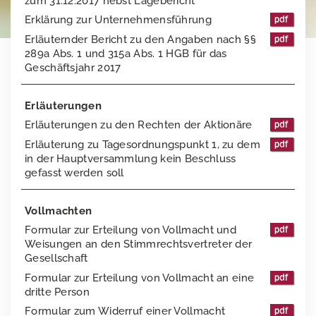
zum 31.12.2017 nebst Lagebericht
Erklärung zur Unternehmensführung
Finanzkalender
Vergütungsbericht
Stimmrechtsmitteilungen
Erläuternder Bericht zu den Angaben nach §§
289a Abs. 1 und 315a Abs. 1 HGB für das
Publikationen
Directors Dealings
Geschäftsjahr 2017
Hauptversammlung
Finanzberichte
Erläuterungen
Präsentationen & Webcasts
2025
Erläuterungen zu den Rechten der Aktionäre
Erläuterungen zu Alternativen Leistungskennzahlen
2024
Erläuterung zu Tagesordnungspunkt 1, zu dem
in der Hauptversammlung kein Beschluss
2023
gefasst werden soll
2022
Vollmachten
2021
Formular zur Erteilung von Vollmacht und
Weisungen an den Stimmrechtsvertreter der
2020
Gesellschaft
Formular zur Erteilung von Vollmacht an eine
2019
dritte Person
Formular zum Widerruf einer Vollmacht
Außerordentliche Hauptversammlung 2018