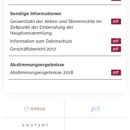
2018
Sonstige Informationen
Gesamtzahl der Aktien und Stimmrechte im
2017
Zeitpunkt der Einberufung der
Hauptversammlung
2016
Information zum Datenschutz
Ansprechpartner
Geschäftsbericht 2017
Presse
Abstimmungsergebnisse
Impressum
Pressemeldungen
Abstimmungsergebnisse 2018
Downloads
elumeo SE | Datenschutz
Pressekontakt
Logos
Gründer von elumeo
Schmuck
Edelsteine