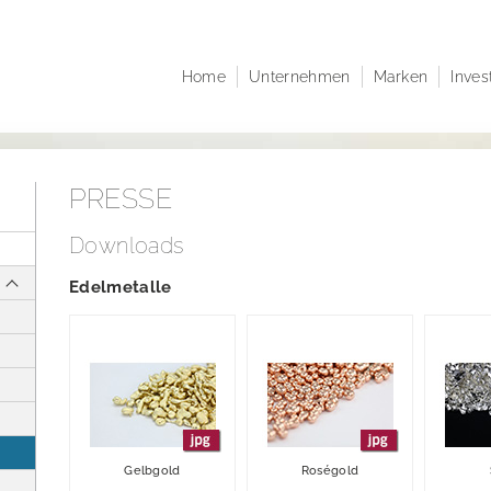
Home
Unternehmen
Marken
Inves
Unternehmensprofil
Juwelo
Investor Re
Unternehmensstruktur
jooli
Unternehm
Verwaltungsrat
Amayani
Corporate 
PRESSE
Geschäftsführende
Mitteilunge
Direktoren
Aktien- un
Downloads
Satzung der elumeo SE
Research
Edelmetalle
Nachhaltigkeit
Finanzkale
Karriere
Publikation
Hauptvers
Ansprechpa
Gelbgold
Roségold