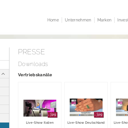
Home
Unternehmen
Marken
Inves
Unternehmensprofil
Juwelo
Investor Re
Unternehmensstruktur
jooli
Unternehm
Verwaltungsrat
Amayani
Corporate 
PRESSE
Geschäftsführende
Mitteilunge
Direktoren
Aktien- un
Downloads
Satzung der elumeo SE
Research
Vertriebskanäle
Nachhaltigkeit
Finanzkale
Karriere
Publikation
Hauptvers
Ansprechpa
Live-Show Italien
Live-Show Deutschland
Live-Sho