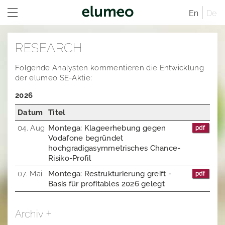
En
De
Home
RESEARCH
Unternehmen
Folgende Analysten kommentieren die Entwicklung
Marken
Unternehmensprofil
der elumeo SE-Aktie:
2026
Investor Relations
Unternehmensstruktur
Juwelo
Vertriebskanäle
Datum
Titel
Verwaltungsrat
jooli
Investor Relations Übersicht
Standorte
04. Aug
Montega: Klageerhebung gegen
Vodafone begründet
Geschäftsführende Direktoren
Amayani
Unternehmen
Geschäftsordnung
hochgradigasymmetrisches Chance-
Risiko-Profil
Satzung der elumeo SE
Corporate Governance
Vergütungsbericht
Vergütungssystem und Vergütungsberichte
Unternehmenstruktur
07. Mai
Montega: Restrukturierung greift -
Nachhaltigkeit
Mitteilungen
Vertriebskanäle
Vergangene Entsprechenserklärungen
Basis für profitables 2026 gelegt
Karriere
Aktien- und Handelsdaten
Verwaltungsrat
Corporate News
Archiv
Research
Geschäftsordnung
Satzung der elumeo SE
Ad-Hoc-Publikationen