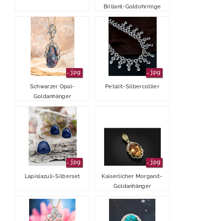
Brillant-Goldohrringe
2018
2017
2016
Schwarzer Opal-
Petalit-Silbercollier
Goldanhänger
Lapislazuli-Silberset
Kaiserlicher Morganit-
Goldanhänger