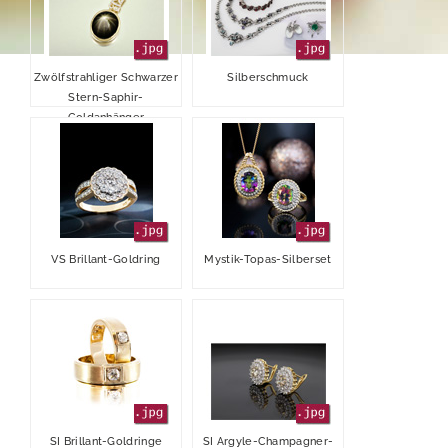
Finanzkalender
Vergütungsbericht
Stimmrechtsmitteilungen
Edelsteine
Publikationen
Directors Dealings
Edelmetalle
Zwölfstrahliger Schwarzer
Silberschmuck
Stern-Saphir-
Hauptversammlung
Finanzberichte
Vertriebskanäle
Goldanhänger
Ansprechpartner
Präsentationen & Webcasts
2025
Team
Pressekontakt
Erläuterungen zu Alternativen Leistungskennzahlen
2024
Impressum
2023
VS Brillant-Goldring
Mystik-Topas-Silberset
elumeo SE | Datenschutz
2022
2021
2020
2019
SI Brillant-Goldringe
SI Argyle-Champagner-
Außerordentliche Hauptversammlung 2018