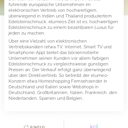
führende europäische Unternehmen im
Investor Relations
Juwelo
elektronischen Vertrieb von hochwertigem,
überwiegend in Indien und Thailand produziertem
Presse
jooli
Investor Relations Übersicht
Edelsteinschmuck. elumeos Ziel ist es, hochwertigen
Edelsteinschmuck zu einem bezahlbaren Luxus für
jeden zu machen.
Impressum
Amayani
Unternehmen
Pressemeldungen
Über eine Vielzahl von elektronischen
Corporate Governance
Downloads
elumeo SE | Datenschutz
Unternehmenstruktur
Vertriebskanälen (etwa TV, Internet, Smart TV und
Smartphone-App) bietet das börsennotierte
Mitteilungen
Pressekontakt
Vertriebskanäle
Vergangene Entsprechenserklärungen
Logos
Unternehmen seinen Kunden vor allem farbigen
Edelsteinschmuck zu vergleichsweise günstigen
Aktien- und Handelsdaten
Verwaltungsrat
Corporate News
Gründer von elumeo
Preisen an. Der Verkauf erfolgt ganz überwiegend
über den Direktvertrieb. So betreibt der elumeo-
Research
Geschäftsordnung
Satzung der elumeo SE
Ad-Hoc-Publikationen
Schmuck
Konzern etwa Homeshopping Fernsehsender in
Deutschland und Italien sowie Webshops in
Finanzkalender
Vergütungsbericht
Stimmrechtsmitteilungen
Edelsteine
Deutschland, Großbritannien, Italien, Frankreich, den
Niederlanden, Spanien und Belgien.
Publikationen
Directors Dealings
Edelmetalle
Hauptversammlung
Finanzberichte
Vertriebskanäle
Ansprechpartner
Präsentationen & Webcasts
2025
Team