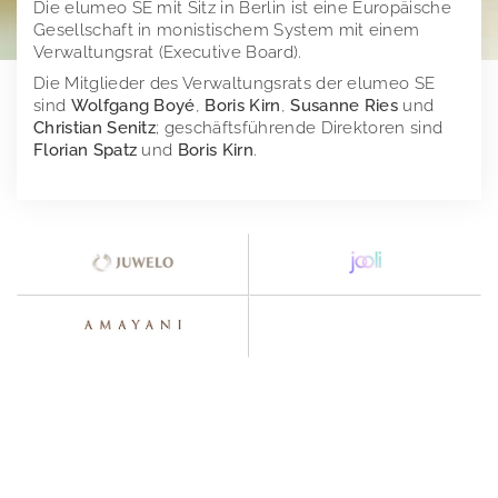
Die elumeo SE mit Sitz in Berlin ist eine Europäische
Gesellschaft in monistischem System mit einem
Corporate Governance
Vergütungsbericht
Verwaltungsrat (Executive Board).
Die Mitglieder des Verwaltungsrats der elumeo SE
Mitteilungen
Vergangene Entsprechenserklärungen
sind
Wolfgang Boyé
,
Boris Kirn
,
Susanne Ries
und
Christian Senitz
; geschäftsführende Direktoren sind
Aktien- und Handelsdaten
Corporate News
Florian Spatz
und
Boris Kirn
.
Research
Ad-Hoc-Publikationen
Finanzkalender
Stimmrechtsmitteilungen
Publikationen
Directors Dealings
Hauptversammlung
Finanzberichte
Ansprechpartner
Präsentationen & Webcasts
2025
Presse
Erläuterungen zu Alternativen Leistungskennzahlen
2024
Impressum
Pressemeldungen
2023
Downloads
elumeo SE | Datenschutz
2022